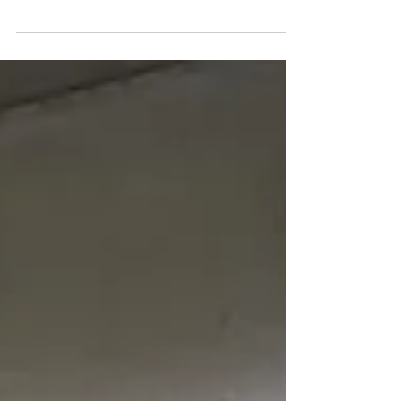
Fußball, Wein und italienisches
Lebensgefühl: Die VinoEuro 2026 startete
am 2. Juni im toskanischen Cecina mit einer
feierlichen Eröffnung am Abend. Robert
Lönarz, Präsident der UENFW (Union of
European National Football Teams of
Winemakers), betonte in seiner Rede, dass
die VinoEuro weit mehr sei als sportlicher
Wettkampf und europäische Freundschaft.
Es gehe ebenso um Wissen, Innovation und
die gemeinsame Gestaltung der Zukunft der
Weinbranche. Die italienischen Organisator