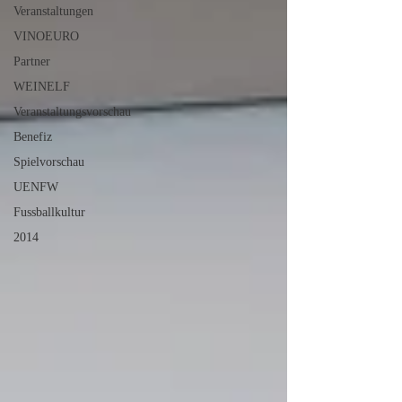
Veranstaltungen
VINOEURO
Partner
WEINELF
Veranstaltungsvorschau
Benefiz
Spielvorschau
UENFW
Fussballkultur
2014