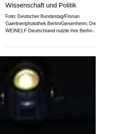
Brücken zwischen Wein,
Wissenschaft und Politik
Foto: Deutscher Bundestag/Florian
Gaertner/photothek Berlin/Geisenheim. Die
WEINELF Deutschland nutzte ihre Berlin-
Reise, um ihre Rolle als Botschafterin des
deutschen Weinbaus und als
Netzwerkplattform für Weinwirtschaft,
Wissenschaft und Politik weiter auszubauen.
Unter der Leitung ihres Präsidenten Robert
Lönarz absolvierte die Mannschaft ein
vielseitiges Programm mit politischen
Gesprächen, einem offiziellen Empfang im
Deutschen Bundestag sowie dem
traditionellen Freundsc