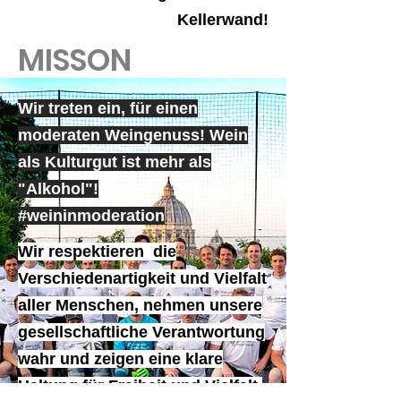
Kellerwand!
MISSON
Wir treten ein, für einen
moderaten Weingenuss! Wein
als Kulturgut ist mehr als
"Alkohol"!
#weininmoderation
Wir respektieren die
Verschiedenartigkeit und Vielfalt
aller Menschen, nehmen unsere
gesellschaftliche Verantwortung
wahr und zeigen eine klare
Haltung für Freiheit und Vielfalt,