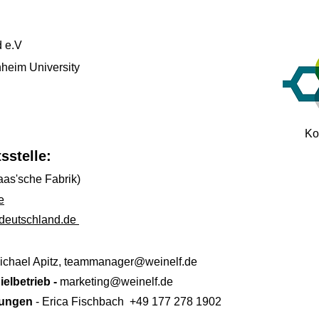
 e.V
heim University
Ko
sstelle:
aas'sche Fabrik)
e
deutschland.de
ichael Apitz,
teammanager@weinelf.de
ielbetrieb -
marketing@weinelf.de
ehungen
- Erica Fischbach +49 177 278 1902