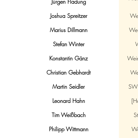
Jürgen Fladung
Joshua Spreitzer
Wei
Marius Dillmann
Wei
Stefan Winter
W
Konstantin Gänz
Wein
Christian Gebhardt
Wei
Martin Seidler
SWR
Leonard Hahn
[H
Tim Weißbach
S
Philipp Wittmann
We