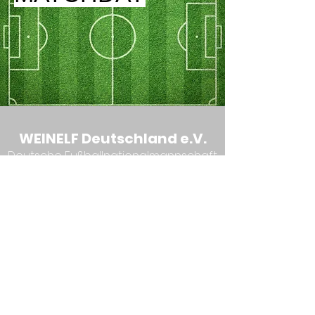
WEINELF Deutschland e.V.
Deutsche Fußballnationalmannschaft
der Winzer
Steuernummer:
043 227 60424
Ust.-ID: DE
247778908
E-Mai:
info@weinelf.de
DATENSCHUTZ
IMPRESSUM