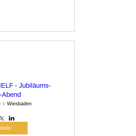
ELF - Jubiläums-
-Abend
i
Wiesbaden
tails