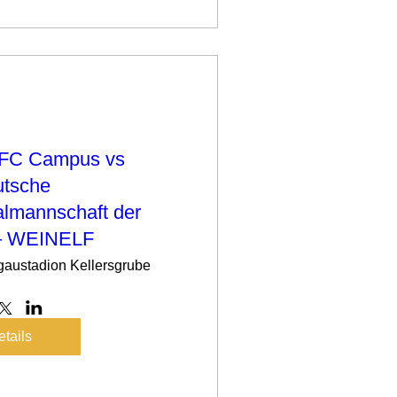
- FC Campus vs
tsche
almannschaft der
– WEINELF
austadion Kellersgrube
tails