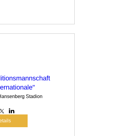
ditionsmannschaft
ternationale"
Hansenberg Stadion
tails