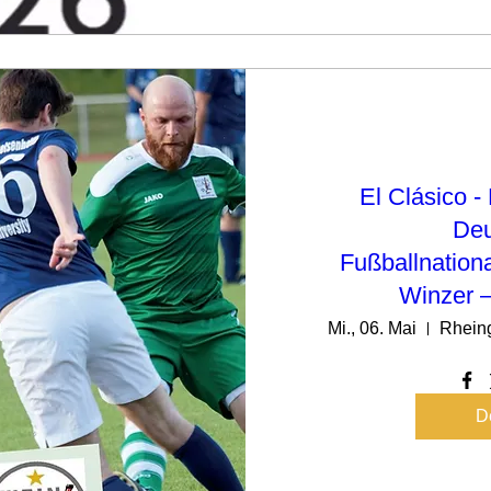
El Clásico 
Deu
Fußballnation
Winzer 
Mi., 06. Mai
Rheing
De