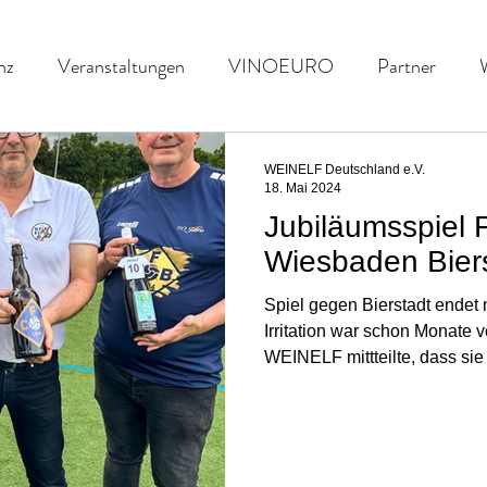
nz
Veranstaltungen
VINOEURO
Partner
nefiz
Spielvorschau
UENFW
Fussballkultur
WEINELF Deutschland e.V.
18. Mai 2024
Jubiläumsspiel
Wiesbaden Bier
Spiel gegen Bierstadt endet
Irritation war schon Monate v
WEINELF mittteilte, dass sie 