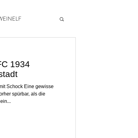
WEINELF
2014
 FC 1934
stadt
 mit Schock Eine gewisse
orher spürbar, als die
ein...