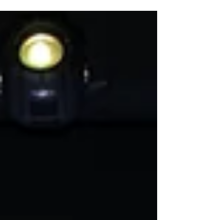
Reise, um ihre Rolle als Botschafterin des
deutschen Weinbaus und als
Netzwerkplattform für Weinwirtschaft,
Wissenschaft und Politik weiter auszubauen.
Unter der Leitung ihres Präsidenten Robert
Lönarz absolvierte die Mannschaft ein
vielseitiges Programm mit politischen
Gesprächen, einem offiziellen Empfang im
Deutschen Bundestag sowie dem
traditionellen Freundsc