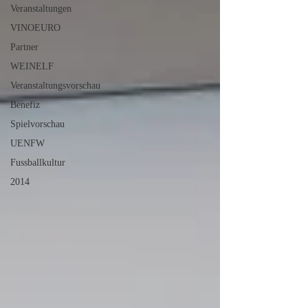
Veranstaltungen
VINOEURO
Partner
WEINELF
Veranstaltungsvorschau
Benefiz
Spielvorschau
UENFW
Fussballkultur
2014