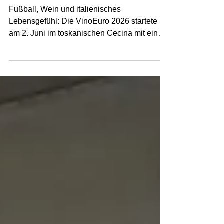
2026 Italy: Deutsche
Weinelf auf dem Podium
Fußball, Wein und italienisches
Lebensgefühl: Die VinoEuro 2026 startete
am 2. Juni im toskanischen Cecina mit einer
feierlichen Eröffnung am Abend. Robert
Lönarz, Präsident der UENFW (Union of
European National Football Teams of
Winemakers), betonte in seiner Rede, dass
die VinoEuro weit mehr sei als sportlicher
Wettkampf und europäische Freundschaft.
Es gehe ebenso um Wissen, Innovation und
die gemeinsame Gestaltung der Zukunft der
Weinbranche. Die italienischen Organisator