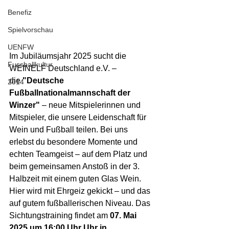
Benefiz
Spielvorschau
UENFW
Im Jubiläumsjahr 2025 sucht die 
Fussballkultur
WEINELF Deutschland e.V. – 
die 
"Deutsche 
2014
Fußballnationalmannschaft der 
Winzer"
 – neue Mitspielerinnen und 
Mitspieler, die unsere Leidenschaft für 
Wein und Fußball teilen. Bei uns 
erlebst du besondere Momente und 
echten Teamgeist – auf dem Platz und 
beim gemeinsamen Anstoß in der 3. 
Halbzeit mit einem guten Glas Wein. 
Hier wird mit Ehrgeiz gekickt – und das 
auf gutem fußballerischen Niveau. Das 
Sichtungstraining findet am 
07. Mai 
2025 um 16:00 Uhr Uhr in 