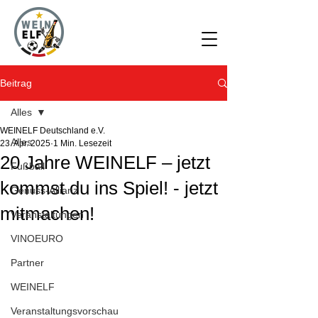
Beitrag
Alles
WEINELF Deutschland e.V.
Alles
23. Apr. 2025
1 Min. Lesezeit
20 Jahre WEINELF – jetzt
Fußball
kommst du ins Spiel! - jetzt
Genuss-Allianz
mitmachen!
Veranstaltungen
VINOEURO
Partner
WEINELF
Veranstaltungsvorschau