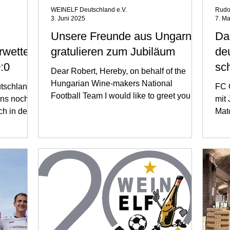
WEINELF Deutschland e.V.
Rudol
3. Juni 2025
7. M
Unsere Freunde aus Ungarn
Da
wetter,
gratulieren zum Jubiläum
de
:0
sc
Dear Robert, Hereby, on behalf of the
Ho
Hungarian Wine-makers National
utschland
FC 
Football Team I would like to greet you
Ca
ens noch
mit 
and your „WEIN ELF” team on...
ch in der
Mat
span