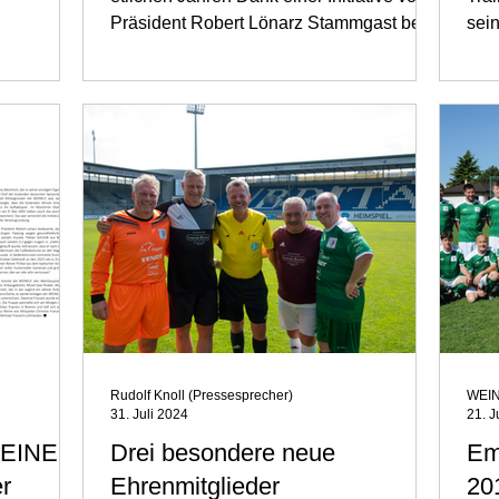
Präsident Robert Lönarz Stammgast bei
sei
der Verleihung der...
dar
Rudolf Knoll (Pressesprecher)
WEIN
31. Juli 2024
21. J
 WEINELF
Drei besondere neue
Em
er
Ehrenmitglieder
20