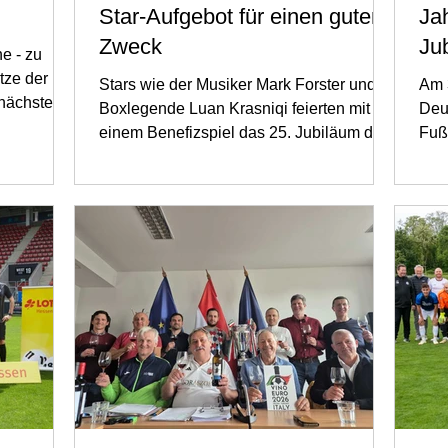
Star-Aufgebot für einen guten
Ja
Zweck
Ju
e - zu
Ar
tze der
Stars wie der Musiker Mark Forster und
Am 
 nächsten
Boxlegende Luan Krasniqi feierten mit
Deut
einem Benefizspiel das 25. Jubiläum des
Fuß
Vereins „Aktion...
deut
Best