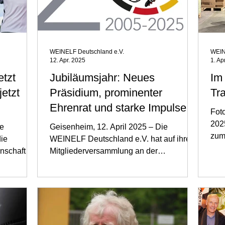
WEINELF Deutschland e.V.
WEIN
12. Apr. 2025
1. Ap
tzt
Jubiläumsjahr: Neues
Im
jetzt
Präsidium, prominenter
Tr
Ehrenrat und starke Impulse
Fot
aus dem Weinbau
202
ie
Geisenheim, 12. April 2025 – Die
zum
ie
WEINELF Deutschland e.V. hat auf ihrer
eine
nschaft
Mitgliederversammlung an der
rinnen...
Hochschule Geisenheim eine neue...