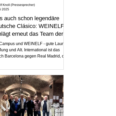
f Knoll (Pressesprecher)
ai 2025
s auch schon legendäre
utsche Clásico: WEINELF
hlägt erneut das Team der
chschule Geisenheim (FC
Campus und WEINELF - gute Laune
mpus)
Jung und Alt. International ist das
ch Barcelona gegen Real Madrid, das
ische Clásico,...