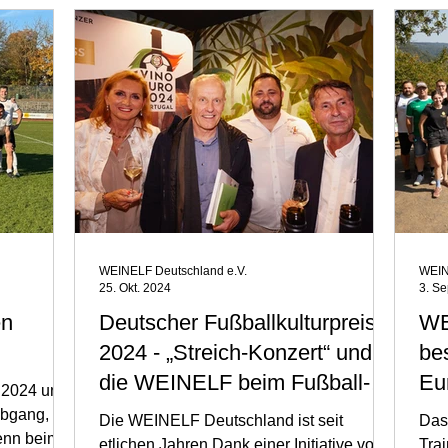
WEINELF Deutschland e.V.
WEIN
25. Okt. 2024
3. Se
en
Deutscher Fußballkulturpreis
WE
2024 - „Streich-Konzert“ und
be
die WEINELF beim Fußball-
Eu
r 2024 und
Kulturpreis in Nürnberg
Abgang,
Die WEINELF Deutschland ist seit
Dass
enn beim
etlichen Jahren Dank einer Initiative von
Trai