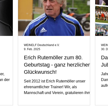
WEINELF Deutschland e.V.
WEIN
9. Feb. 2025
30. 
h
Erich Rutemöller zum 80.
Da
Geburtstag - ganz herzlichen
Ju
Glückwunsch!
er,
Jah
an der
Dan
Seit 2012 ist Erich Rutemöller unser
auf
ehrenamtlicher Trainer! Wir, als
Spie
Mannschaft und Verein, gratulieren ihm
von Herzen zum 80....