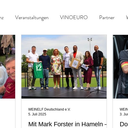
nz
Veranstaltungen
VINOEURO
Partner
nefiz
Spielvorschau
UENFW
Fussballkultur
WEINELF Deutschland e.V.
WEIN
5. Juli 2025
3. Ju
Mit Mark Forster in Hameln –
Do