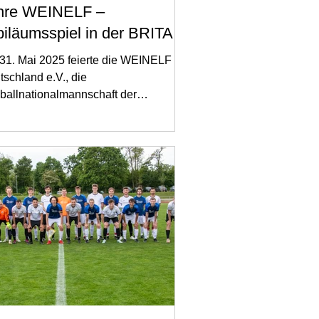
hre WEINELF –
biläumsspiel in der BRITA-
ena endet torlos
31. Mai 2025 feierte die WEINELF
schland e.V., die
ballnationalmannschaft der
schen Winzer, ihr 20-jähriges
ehen – mit...