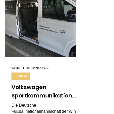
Wissen, Innovation und die
gemeinsame Gestaltung der Zukunft
der Weinbranche. Die italienischen
Organisator
WEINELF Deutschland e.V.
Fußball
Volkswagen
Sportkommunikation
unterstützt die WEINELF
Die Deutsche
– Mobilität, Netzwerk
Fußballnationalmannschaft der Winzer