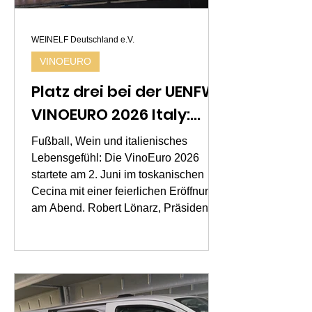
WEINELF Deutschland e.V.
VINOEURO
Platz drei bei der UENFW
VINOEURO 2026 Italy:
Deutsche Weinelf auf
Fußball, Wein und italienisches
dem Podium
Lebensgefühl: Die VinoEuro 2026
startete am 2. Juni im toskanischen
Cecina mit einer feierlichen Eröffnung
am Abend. Robert Lönarz, Präsident
der UENFW (Union of European
National Football Teams of
Winemakers), betonte in seiner Rede,
dass die VinoEuro weit mehr sei als
sportlicher Wettkampf und europäische
Freundschaft. Es gehe ebenso um