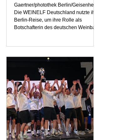
Politik
Gaertner/photothek Berlin/Geisenheim.
Die WEINELF Deutschland nutzte ihre
Berlin-Reise, um ihre Rolle als
Botschafterin des deutschen Weinbaus
und als Netzwerkplattform für
Weinwirtschaft, Wissenschaft und
Politik weiter auszubauen. Unter der
Leitung ihres Präsidenten Robert
Lönarz absolvierte die Mannschaft ein
vielseitiges Programm mit politischen
Gesprächen, einem offiziellen
Empfang im Deutschen Bundestag
sowie dem traditionellen Freundsc