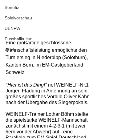
Benefiz
Spielvorschau
UENFW
Fussballkultur
Eine großartige geschlossene 
2014
Mannschaftsleistung ermöglichte den 
Turniersieg in Niederbipp (Solothurn), 
Kanton Bern, im EM-Gastgeberland 
Schweiz!  
"Hier ist das Ding!"
 rief WEINELF-Nr.1 
Jürgen Fladung in Anlehnung an sein 
großes sportliches Vorbild Oliver Kahn 
nach der Übergabe des Siegerpokals. 
WEINELF-Trainer Lothar Böhm stellte 
die spielstarke WEINELF-Mannschaft 
zunächst mit einem 4-2-3-1 (mit zwei 
6ern vor der Abwehr) auf - eine 
Parallele zum EM-Spiel Deutschland-