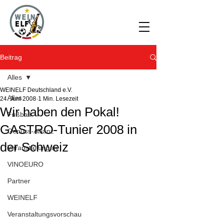
Beitrag
Alles
WEINELF Deutschland e.V.
Alles
24. Juni 2008
1 Min. Lesezeit
Wir haben den Pokal!
Fußball
GASTRO-Tunier 2008 in
Genuss-Allianz
der Schweiz
Veranstaltungen
VINOEURO
Partner
WEINELF
Veranstaltungsvorschau