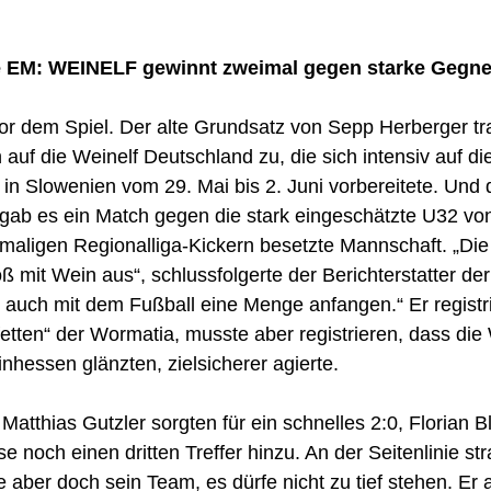
e EM: WEINELF gewinnt zweimal gegen starke Gegne
or dem Spiel. Der alte Grundsatz von Sepp Herberger tra
auf die Weinelf Deutschland zu, die sich intensiv auf di
in Slowenien vom 29. Mai bis 2. Juni vorbereitete. Und
 gab es ein Match gegen die stark eingeschätzte U32 vo
maligen Regionalliga-Kickern besetzte Mannschaft. „Die
oß mit Wein aus“, schlussfolgerte der Berichterstatter d
 auch mit dem Fußball eine Menge anfangen.“ Er registri
etten“ der Wormatia, musste aber registrieren, dass die W
nhessen glänzten, zielsicherer agierte. 
Matthias Gutzler sorgten für ein schnelles 2:0, Florian Bl
e noch einen dritten Treffer hinzu. An der Seitenlinie str
e aber doch sein Team, es dürfe nicht zu tief stehen. Er