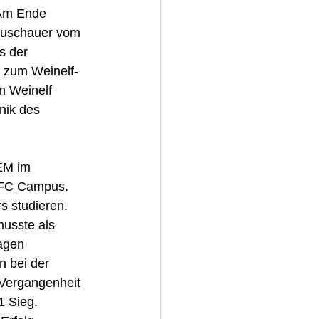
 Am Ende 
 Zuschauer vom 
s der 
l zum Weinelf-
n Weinelf 
nik des 
EM im 
n FC Campus. 
s studieren. 
musste als 
agen 
 bei der 
Vergangenheit 
1 Sieg. 