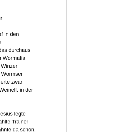
r
f in den 
e 
 das durchaus 
n Wormatia 
 Winzer 
er Wormser 
erte zwar 
einelf, in der 
esius legte 
ahlte Trainer 
 ahnte da schon, 