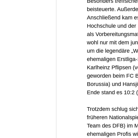
Besonders treffsiche
beisteuerte. Außerd
Anschließend kam es
Hochschule und der H
als Vorbereitungsmat
wohl nur mit dem ju
um die legendäre „W
ehemaligen Erstliga-
Karlheinz Pflipsen 
geworden beim FC B
Borussia) und Hansjö
Ende stand es 10:2 
Trotzdem schlug sic
früheren Nationalspi
Team des DFB) im Mit
ehemaligen Profis wir