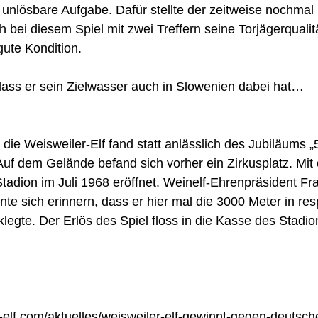
unlösbare Aufgabe. Dafür stellte der zeitweise nochmal
h bei diesem Spiel mit zwei Treffern seine Torjägerqualit
ute Kondition.
 dass er sein Zielwasser auch in Slowenien dabei hat…
die Weisweiler-Elf fand statt anlässlich des Jubiläums „
Auf dem Gelände befand sich vorher ein Zirkusplatz. Mi
tadion im Juli 1968 eröffnet. Weinelf-Ehrenpräsident Fr
te sich erinnern, dass er hier mal die 3000 Meter in res
legte. Der Erlös des Spiel floss in die Kasse des Stadio
r-elf.com/aktuelles/weisweiler-elf-gewinnt-gegen-deutsch