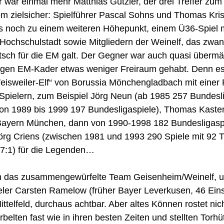
r war einmal mehr Matthias Gutzler, der drei Treffer zum 
em zielsicher: Spielführer Pascal Sohns und Thomas Kri
 noch zu einem weiteren Höhepunkt, einem Ü36-Spiel mi
ochschulstadt sowie Mitgliedern der Weinelf, das zwang
sch für die EM galt. Der Gegner war auch quasi übermäc
ngen EM-Kader etwas weniger Freiraum gehabt. Denn es 
eisweiler-Elf“ von Borussia Mönchengladbach mit einer 
Spielern, zum Beispiel Jörg Neun (ab 1985 257 Bundesli
(von 1989 bis 1999 197 Bundesligaspiele), Thomas Kaste
ayern München, dann von 1990-1998 182 Bundesligaspie
rg Criens (zwischen 1981 und 1993 290 Spiele mit 92 Tr
(7:1) für die Legenden…
h das zusammengewürfelte Team Geisenheim/Weinelf, un
eler Carsten Ramelow (früher Bayer Leverkusen, 46 Eins
telfeld, durchaus achtbar. Aber altes Können rostet nich
belten fast wie in ihren besten Zeiten und stellten Torhü