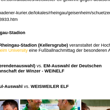
badener-kurier.de/lokales/rheingau/geisenheim/schuetze
3933.htm
ngau-Stadion
 Rheingau-Stadion (Kellersgrube)
 veranstaltet der Hoc
im University
 eine Fußballnachmittag der besonderen A
erendenauswahl)
 vs. 
EM-Auswahl der Deutschen 
nnschaft der Winzer - WEINELF
l-Auswahl
 vs. 
WEISWEILER ELF