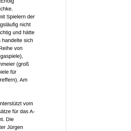
Erfolg 
schke.
t Spielern der 
släufig nicht 
htig und hätte 
handelte sich 
Reihe von 
gaspiele), 
nmeier (groß 
le für 
effern). Am 
terstützt vom 
ätze für das A-
t. Die 
ter Jürgen 