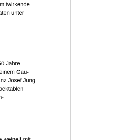
 mitwirkende 
äten unter 
50 Jahre 
t einem Gau-
anz Josef Jung 
pektablen 
n-
e-weinelf-mit-