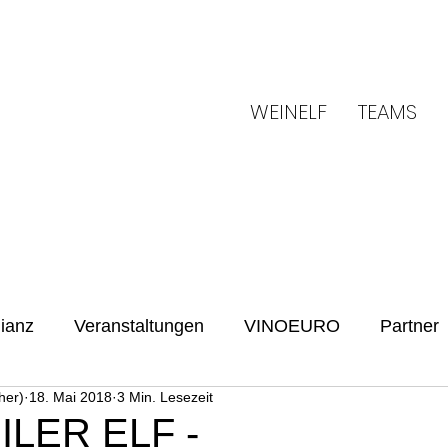
WEINELF
TEAMS
ianz
Veranstaltungen
VINOEURO
Partner
her)
18. Mai 2018
3 Min. Lesezeit
Benefiz
Spielvorschau
UENFW
Fussballku
LER ELF -