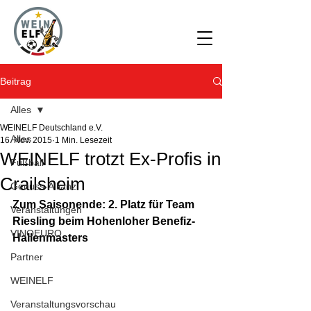
Beitrag
Alles
WEINELF Deutschland e.V.
Alles
16. Nov. 2015
1 Min. Lesezeit
WEINELF trotzt Ex-Profis in
Fußball
Crailsheim
Genuss-Allianz
Zum Saisonende: 2. Platz für Team 
Veranstaltungen
Riesling beim Hohenloher Benefiz-
VINOEURO
Hallenmasters
Partner
WEINELF
Veranstaltungsvorschau