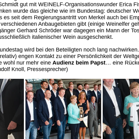
Schmidt gut mit WEINELF-Organisationswunder Erica Fi
unken wurde das gleiche wie im Bundestag: deutscher We
s es seit dem Regierungsantritt von Merkel auch bei Em
verschiedenen Anbaugebieten gibt (einige Weinelfer ge
orgänger Gerhard Schröder war dagegen ein Mann der Tos
usschließlich italienischer Wein ausgeschenkt.
ndestag wird bei den Beteiligten noch lang nachwirken
relativ) engen Kontakt zu einer Persönlichkeit der Weltg
e wohl nur mehr eine 
Audienz beim Papst
… eine Rück
udolf Knoll, Pressesprecher)