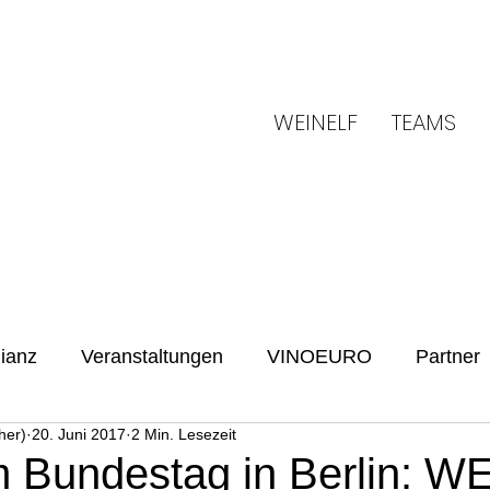
WEINELF
TEAMS
ianz
Veranstaltungen
VINOEURO
Partner
her)
20. Juni 2017
2 Min. Lesezeit
Benefiz
Spielvorschau
UENFW
Fussballku
im Bundestag in Berlin: 