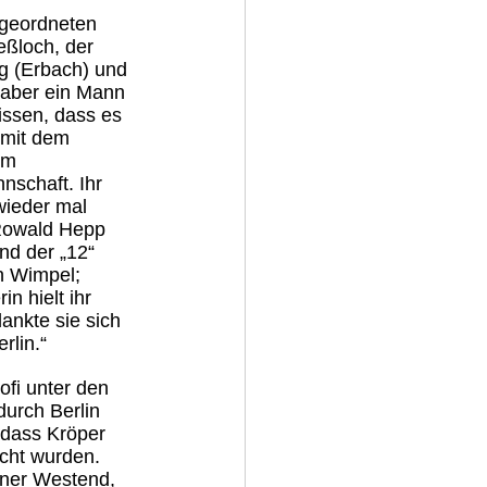
bgeordneten 
eßloch, der 
g (Erbach) und 
 aber ein Mann 
issen, dass es 
 mit dem 
em 
schaft. Ihr 
wieder mal 
 Rowald Hepp 
nd der „12“ 
n Wimpel; 
 hielt ihr 
ankte sie sich 
rlin.“
ofi unter den 
urch Berlin 
 dass Kröper 
cht wurden. 
iner Westend, 