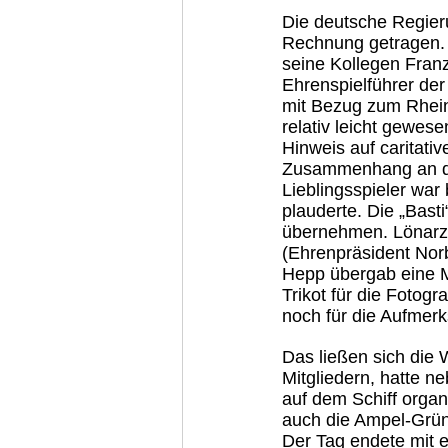
Die deutsche Regier
Rechnung getragen. I
seine Kollegen Fran
Ehrenspielführer de
mit Bezug zum Rheing
relativ leicht gewes
Hinweis auf caritativ
Zusammenhang an die
Lieblingsspieler war
plauderte. Die „Bas
übernehmen. Lönarz ü
(Ehrenpräsident Nor
Hepp übergab eine Ma
Trikot für die Fotog
noch für die Aufmerk
Das ließen sich die 
Mitgliedern, hatte n
auf dem Schiff organ
auch die Ampel-Grün
Der Tag endete mit 