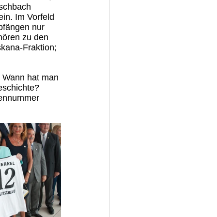
schbach 
in. Im Vorfeld 
pfängen nur 
hören zu den 
kana-Fraktion; 
. Wann hat man 
eschichte? 
ennummer 