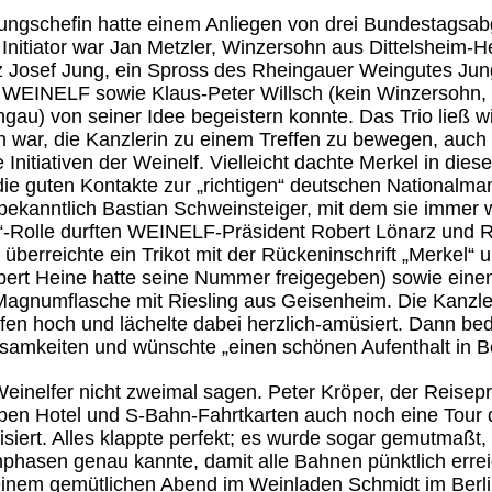
ungschefin hatte einem Anliegen von drei Bundestagsa
nitiator war Jan Metzler, Winzersohn aus Dittelsheim-H
z Josef Jung, ein Spross des Rheingauer Weingutes Jun
r WEINELF sowie Klaus-Peter Willsch (kein Winzersohn,
au) von seiner Idee begeistern konnte. Das Trio ließ w
en war, die Kanzlerin zu einem Treffen zu bewegen, auch
e Initiativen der Weinelf. Vielleicht dachte Merkel in dies
 guten Kontakte zur „richtigen“ deutschen Nationalmann
 bekanntlich Bastian Schweinsteiger, mit dem sie immer 
ti“-Rolle durften WEINELF-Präsident Robert Lönarz und
berreichte ein Trikot mit der Rückeninschrift „Merkel“ u
bert Heine hatte seine Nummer freigegeben) sowie eine
gnumflasche mit Riesling aus Geisenheim. Die Kanzlerin
rafen hoch und lächelte dabei herzlich-amüsiert. Dann bed
samkeiten und wünschte „einen schönen Aufenthalt in Be
Weinelfer nicht zweimal sagen. Peter Kröper, der Reisepr
eben Hotel und S-Bahn-Fahrtkarten auch noch eine Tour d
isiert. Alles klappte perfekt; es wurde sogar gemutmaßt,
phasen genau kannte, damit alle Bahnen pünktlich errei
einem gemütlichen Abend im Weinladen Schmidt im Berl