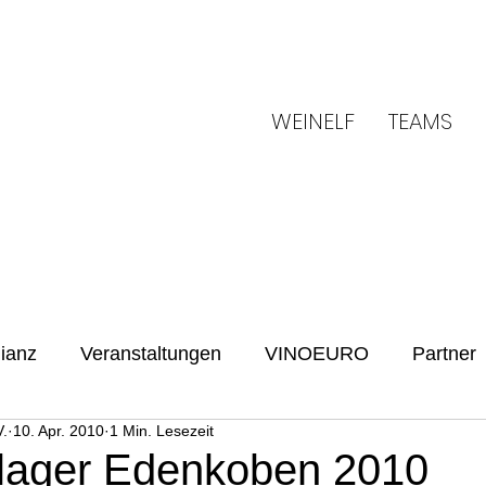
WEINELF
TEAMS
ianz
Veranstaltungen
VINOEURO
Partner
.
10. Apr. 2010
1 Min. Lesezeit
Benefiz
Spielvorschau
UENFW
Fussballku
slager Edenkoben 2010