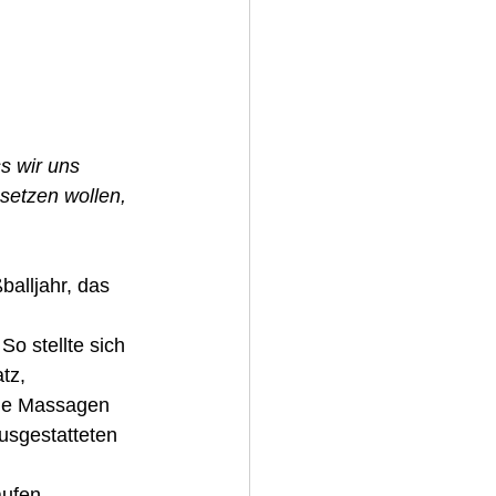
s wir uns 
setzen wollen, 
alljahr, das 
o stellte sich 
tz, 
de Massagen 
usgestatteten 
aufen, 