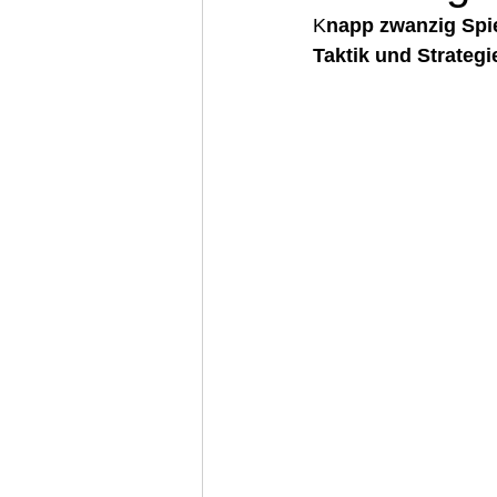
K
napp zwanzig Spi
Taktik und Strategi