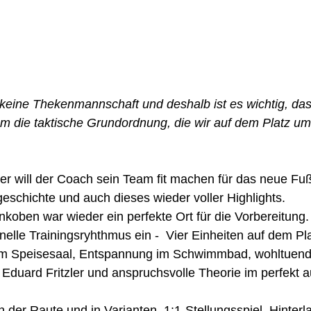
h keine Thekenmannschaft und deshalb ist es wichtig, das
um die taktische Grundordnung, die wir auf dem Platz um
er will der Coach sein Team fit machen für das neue Fußb
geschichte und auch dieses wieder voller Highlights.
koben war wieder ein perfekte Ort für die Vorbereitung. S
nelle Trainingsryhthmus ein -  Vier Einheiten auf dem Pla
m Speisesaal, Entspannung im Schwimmbad, wohltuen
Eduard Fritzler und anspruchsvolle Theorie im perfekt a
in der Raute und in Varianten, 1:1-Stellungsspiel, Hinterl