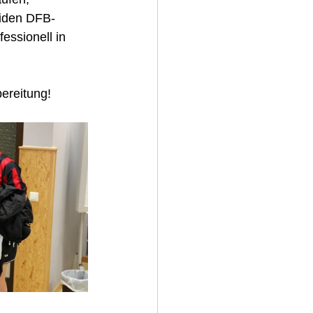
eiden DFB-
ssionell in 
bereitung!