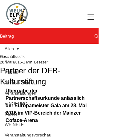
Beitrag
Alles
Geschäftsstelle
Alles
28. Mai 2016
1 Min. Lesezeit
Partner der DFB-
Fußball
Kulturstiftung
Genuss-Allianz
Übergabe der 
Veranstaltungen
Partnerschaftsurkunde anlässlich 
VINOEURO
der Europameister-Gala am 28. Mai 
2016 im VIP-Bereich der Mainzer 
Partner
Coface-Arena
WEINELF
Veranstaltungsvorschau