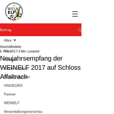
Beitrag
Alles
Geschäftsstelle
Alles
6. Feb. 2017
3 Min. Lesezeit
Neujahrsempfang der
Fußball
WEINELF 2017 auf Schloss
Genuss-Allianz
Affaltrach
Veranstaltungen
VINOEURO
Partner
WEINELF
Veranstaltungsvorschau