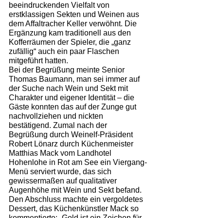
beeindruckenden Vielfalt von 
erstklassigen Sekten und Weinen aus 
dem Affaltracher Keller verwöhnt. Die 
Ergänzung kam traditionell aus den 
Kofferräumen der Spieler, die „ganz 
zufällig“ auch ein paar Flaschen 
mitgeführt hatten.
Bei der Begrüßung meinte Senior 
Thomas Baumann, man sei immer auf 
der Suche nach Wein und Sekt mit 
Charakter und eigener Identität – die 
Gäste konnten das auf der Zunge gut 
nachvollziehen und nickten 
bestätigend. Zumal nach der 
Begrüßung durch Weinelf-Präsident 
Robert Lönarz durch Küchenmeister 
Matthias Mack vom Landhotel 
Hohenlohe in Rot am See ein Viergang-
Menü serviert wurde, das sich 
gewissermaßen auf qualitativer 
Augenhöhe mit Wein und Sekt befand. 
Den Abschluss machte ein vergoldetes 
Dessert, das Küchenkünstler Mack so 
kommentierte: „Gold ist ein Zeichen für 