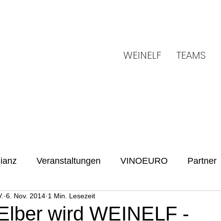
WEINELF
TEAMS
ianz
Veranstaltungen
VINOEURO
Partner
.
6. Nov. 2014
1 Min. Lesezeit
Benefiz
Spielvorschau
UENFW
Fussballku
Elber wird WEINELF -