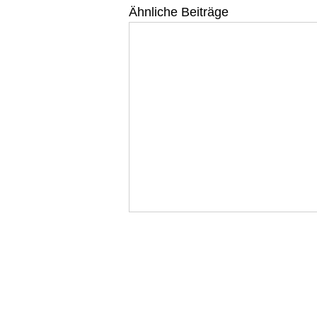
Ähnliche Beiträge
WEINELF Deutschland e
Deutsche Fußballnationalmann
Steuernummer: 043 227 60424 Ust.-ID: