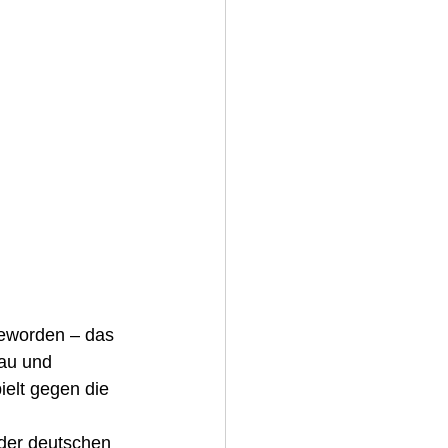
geworden – das 
au und 
elt gegen die 
der deutschen 