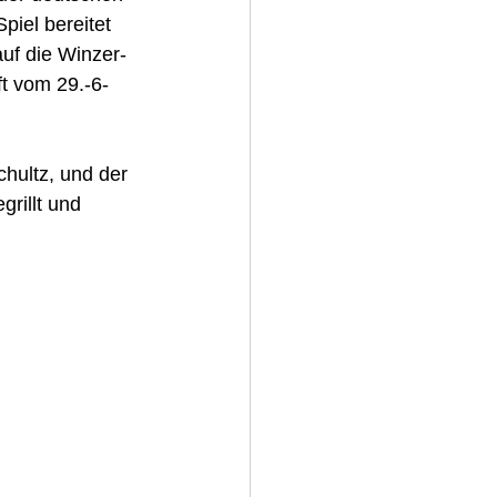
piel bereitet 
uf die Winzer-
t vom 29.-6-
hultz, und der 
rillt und 