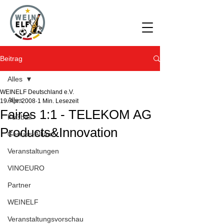
Beitrag
Alles
WEINELF Deutschland e.V.
Alles
19. Apr. 2008
1 Min. Lesezeit
Faires 1:1 - TELEKOM AG
Fußball
Products&Innovation
Genuss-Allianz
Veranstaltungen
VINOEURO
Partner
WEINELF
Veranstaltungsvorschau