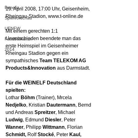
Benefiz
19. April 2008, 17:00 Uhr, Geisenheim, 
Rheingau-Stadion, www.t-online.de
Spielvorschau
UENFW
Mit einem gerechten 1:1 
Unentschieden beendete man das 
Fussballkultur
erste Heimspiel im Geisenheimer 
2014
Rheingau Stadion gegen ein 
sympathisches
 Team TELEKOM AG 
Products&Innovation 
aus Darmstadt.
Für die WEINELF Deutschland 
spielten:
Lothar 
Böhm 
(Trainer), Mrcela 
Nedjelko
, Kristian 
Dautermann
, Bernd 
und Andreas
 Spreitzer
, Michael 
Ludwig
, Edmund 
Diesler
, Peter 
Wanner
, Philipp 
Wittmann
, Florian 
Schmidt,
 Rolf 
Stocké
, Peter 
Kaul,