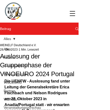
Beitrag
Alles
WEINELF Deutschland e.V.
Alles
28. Okt. 2023
1 Min. Lesezeit
Auslosung der
Fußball
Gruppenphase der
Genuss-Allianz
VINOEURO 2024 Portugal
Veranstaltungen
Die UENFW - Auslosung fand unter 
VINOEURO
Leitung der Generalsekretäre Erica 
Partner
Fischbach und Nelson Rodrigues 
am 28. Oktober 2023 in 
WEINELF
Anadia/Portugal statt - wir erwarten 
Veranstaltungsvorschau