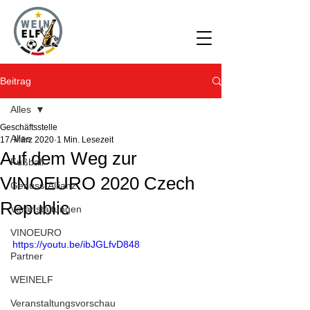
Beitrag
Alles
Geschäftsstelle
Alles
17. März 2020
1 Min. Lesezeit
Auf dem Weg zur
Fußball
VINOEURO 2020 Czech
Genuss-Allianz
Republic
Veranstaltungen
VINOEURO
https://youtu.be/ibJGLfvD848
Partner
WEINELF
Veranstaltungsvorschau