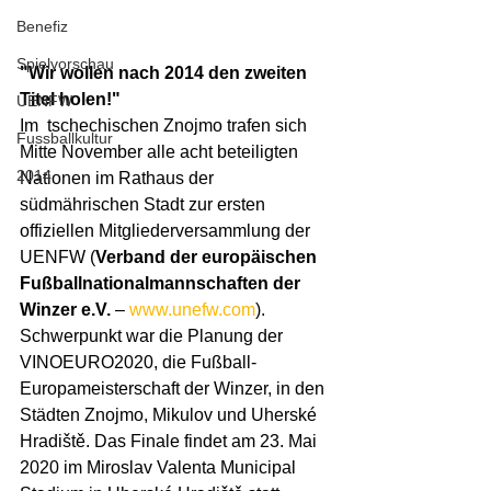
Benefiz
Spielvorschau
"Wir wollen nach 2014 den zweiten 
Titel holen!"
UENFW
Im  tschechischen Znojmo trafen sich 
Fussballkultur
Mitte November alle acht beteiligten 
2014
Nationen im Rathaus der 
südmährischen Stadt zur ersten 
offiziellen Mitgliederversammlung der 
UENFW (
Verband der europäischen 
Fußballnationalmannschaften der 
Winzer e.V.
 – 
www.unefw.com
).  
Schwerpunkt war die Planung der 
VINOEURO2020, die Fußball-
Europameisterschaft der Winzer, in den 
Städten Znojmo, Mikulov und Uherské 
Hradiště. Das Finale findet am 23. Mai 
2020 im Miroslav Valenta Municipal 