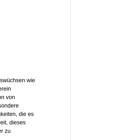
Auswüchsen wie 
rein 
on von 
esondere 
eiten, die es 
it, dieses 
r zu 