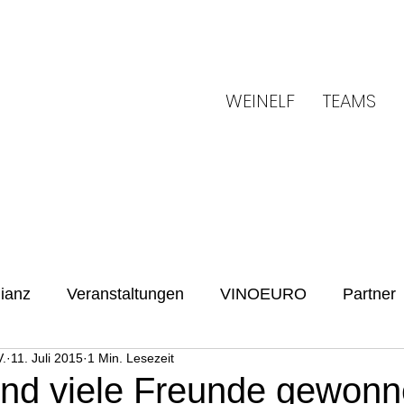
WEINELF
TEAMS
ianz
Veranstaltungen
VINOEURO
Partner
.
11. Juli 2015
1 Min. Lesezeit
Benefiz
Spielvorschau
UENFW
Fussballku
und viele Freunde gewonn