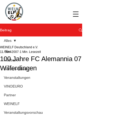
Beitrag
Alles
WEINELF Deutschland e.V.
Alles
11. Juni 2007
1 Min. Lesezeit
100 Jahre FC Alemannia 07
Fußball
Wilferdingen
Genuss-Allianz
Veranstaltungen
VINOEURO
Partner
WEINELF
Veranstaltungsvorschau