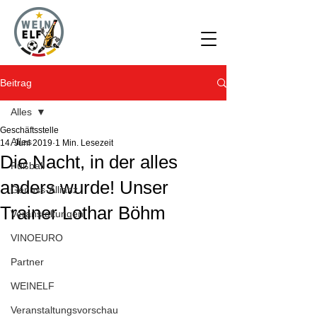
Beitrag
Alles
Geschäftsstelle
Alles
14. Juni 2019
1 Min. Lesezeit
Die Nacht, in der alles
Fußball
anders wurde! Unser
Genuss-Allianz
Trainer Lothar Böhm
Veranstaltungen
VINOEURO
Partner
WEINELF
Veranstaltungsvorschau