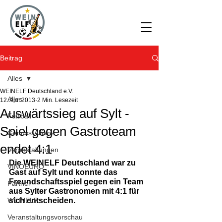
Beitrag
Alles
WEINELF Deutschland e.V.
Alles
12. Apr. 2013
2 Min. Lesezeit
Auswärtssieg auf Sylt -
Fußball
Spiel gegen Gastroteam
Genuss-Allianz
endet 4:1
Veranstaltungen
Die WEINELF Deutschland war zu 
VINOEURO
Gast auf Sylt und konnte das 
Freundschaftsspiel gegen ein Team 
Partner
aus Sylter Gastronomen mit 4:1 für 
WEINELF
sich entscheiden.
Veranstaltungsvorschau