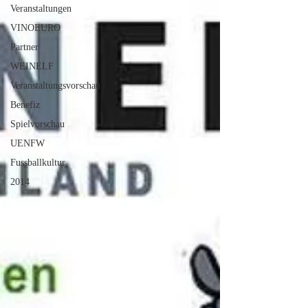
Veranstaltungen
VINOEURO
Partner
WEINELF
Veranstaltungsvorschau
Benefiz
Spielvorschau
UENFW
Fussballkultur
2014