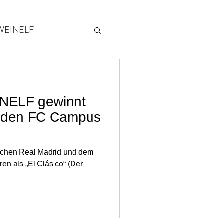
WEINELF
2014
INELF gewinnt
n den FC Campus
ischen Real Madrid und dem
ren als „El Clásico“ (Der