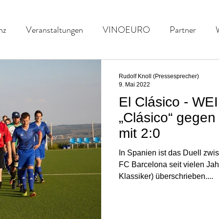
nz
Veranstaltungen
VINOEURO
Partner
nefiz
Spielvorschau
UENFW
Fussballkultur
Rudolf Knoll (Pressesprecher)
9. Mai 2022
El Clásico - WE
„Clásico“ gege
mit 2:0
In Spanien ist das Duell zw
FC Barcelona seit vielen Jah
Klassiker) überschrieben....