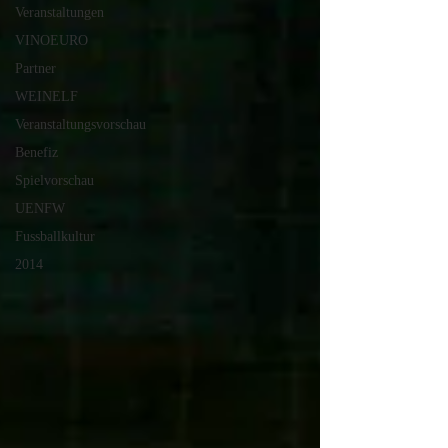
Veranstaltungen
VINOEURO
Partner
WEINELF
Veranstaltungsvorschau
Benefiz
Spielvorschau
UENFW
Fussballkultur
2014