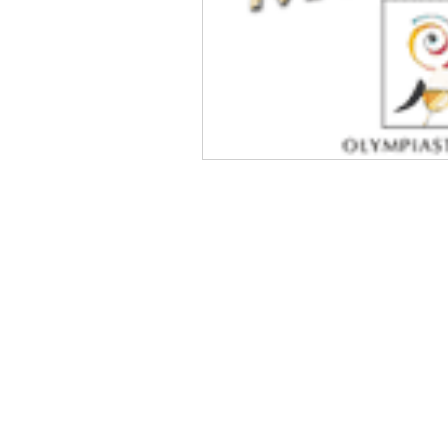
WEINELF Deutschland e
Deutsche Fußballnationalmann
Steuernummer: 043 227 60424 Ust.-ID: