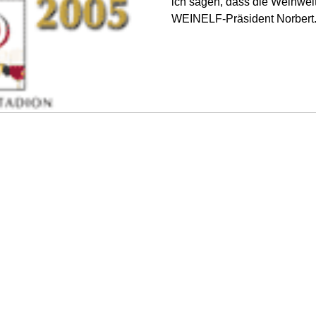
ich sagen, dass die Weinwel
WEINELF-Präsident Norbert.
.V.
schaft der Winzer
 DE 247778908
©2022 von