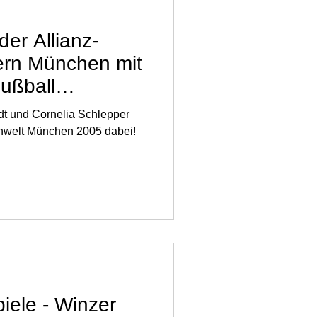
der Allianz-
ern München mit
ußball
haft
dt und Cornelia Schlepper
inwelt München 2005 dabei!
iele - Winzer