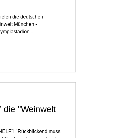
ielen die deutschen
inwelt München -
ympiastadion...
f die "Weinwelt
NELF"! "Rückblickend muss