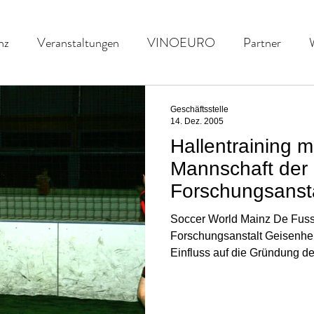
nz
Veranstaltungen
VINOEURO
Partner
nefiz
Spielvorschau
UENFW
Fussballkultur
Geschäftsstelle
14. Dez. 2005
Hallentraining m
Mannschaft der
Forschungsanst
Soccer World Mainz De Fuss
Forschungsanstalt Geisenhe
Einfluss auf die Gründung d