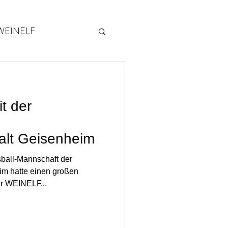
WEINELF
2014
it der
alt Geisenheim
ball-Mannschaft der
im hatte einen großen
er WEINELF...