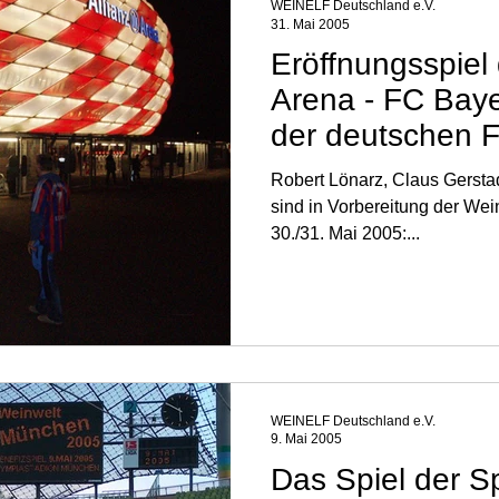
WEINELF Deutschland e.V.
31. Mai 2005
Eröffnungsspiel 
Arena - FC Bay
der deutschen F
Nationalmannsc
Robert Lönarz, Claus Gersta
sind in Vorbereitung der We
30./31. Mai 2005:...
WEINELF Deutschland e.V.
9. Mai 2005
Das Spiel der Sp