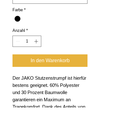
Farbe
*
Anzahl
*
In den Warenkorb
Der JAKO Stutzenstrumpf ist hierfür
bestens geeignet. 60% Polyester
und 30 Prozent Baumwolle
garantieren ein Maximum an
Tragekomfort. Dank des Anteils von
10 Prozent Elasthan schmiegt sich
der Stutzenstrumpf optimal an die
Wade eines jeden Sportlers und ist
sehr pflegeleicht.