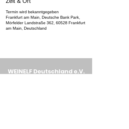
Zeit & Ort
Termin wird bekanntgegeben
Frankfurt am Main, Deutsche Bank Park,
Mörfelder Landstraße 362, 60528 Frankfurt
am Main, Deutschland
WEINELF Deutschland e.V.
Deutsche Fußballnationalmannschaft
der Winzer
Steuernummer:
043 227 60424
Ust.-ID: DE
247778908
E-Mai:
info@weinelf.de
DATENSCHUTZ