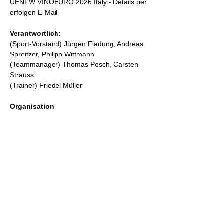
UENFW VINOEURO 2026 Italy - Details per 
erfolgen E-Mail
Verantwortlich:
(Sport-Vorstand) Jürgen Fladung, Andreas 
Spreitzer, Philipp Wittmann 
(Teammanager) Thomas Posch, Carsten 
Strauss
(Trainer) Friedel Müller
Organisation
Show More
WEINELF Germany e.V.
German national football team of