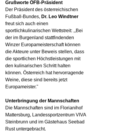
Grußworte ÖFB-Präsident
Der Präsident des österreichischen 
Fußball-Bundes, 
Dr. Leo Windtner
freut sich auch einen 
sportlichkulinarischen Wettstreit: ,,Bei 
der im Burgenland stattfindenden 
Winzer Europameisterschaft können 
die Akteure unter Beweis stellen, dass 
die sportlichen Höchstleistungen mit 
den kulinarischen Schritt halten 
können. Österreich hat hervorragende 
Weine, diese sind bereits jetzt 
Europameister."
Unterbringung der Mannschaften
Die Mannschaften sind im Florianihof 
Mattersburg, Landessportzentrum VIVA 
Steinbrunn und im Gästehaus Seebad 
Rust untergebracht.