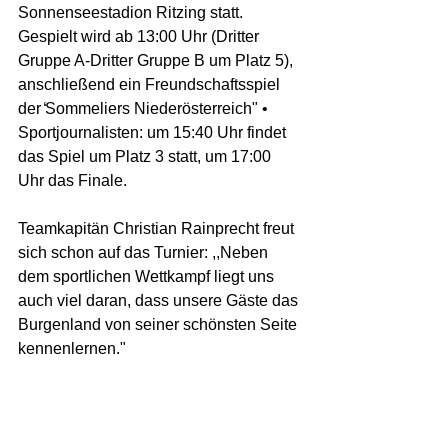
Sonnenseestadion Ritzing statt. 
Gespielt wird ab 13:00 Uhr (Dritter 
Gruppe A-Dritter Gruppe B um Platz 5), 
anschließend ein Freundschaftsspiel 
der ̒Sommeliers Niederösterreich" • 
Sportjournalisten: um 15:40 Uhr findet 
das Spiel um Platz 3 statt, um 17:00 
Uhr das Finale.
Teamkapitän Christian Rainprecht freut 
sich schon auf das Turnier: ,,Neben 
dem sportlichen Wettkampf liegt uns 
auch viel daran, dass unsere Gäste das 
Burgenland von seiner schönsten Seite 
kennenlernen."