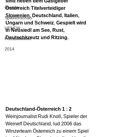
sind neben dem Gastgeber 
Benefiz
Österreich Titelverteidiger 
Slowenien, Deutschland, Italien, 
Spielvorschau
Ungarn und Schweiz. Gespielt wird 
UENFW
in Neusiedl am See, Rust, 
Deutschkreutz und Ritzing.
Fussballkultur
2014
Deutschland-Österreich 1 : 2
Weinjournalist Rudi Knoll, Spieler der 
Weinelf Deutschland, lud 2006 das 
Winzerteam Österreich zu einem Spiel 