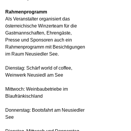
Rahmenprogramm
Als Veranstalter organisiert das 
österreichische Winzerteam für die 
Gastmannschaften, Ehrengäste, 
Presse und Sponsoren auch ein 
Rahmenprogramm mit Besichtigungen 
im Raum Neusiedler See.
Dienstag: Schärf world of coffee, 
Weinwerk Neusiedl am See
Mittwoch: Weinbaubetriebe im 
Blaufränkischland
Donnerstag: Bootsfahrt am Neusiedler 
See