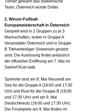
Turnier gewann das slowenische 
Team, Österreich wurde Dritter.
2. Winzer-Fußball-
Europameisterschaft in Österreich
Gespielt wird in 2 Gruppen zu je 3 
Mannschaften, wobei in Gruppe A 
Veranstalter Österreich und in Gruppe 
B Titelverteidiger Slowenien gesetzt 
sind. Die Auslosung findet anlässlich 
der offiziellen Eröffnung am 7. Mai im 
Seehof Rust statt.
Spielorte sind am 8. Mai Neusiedl am 
See für die Gruppe A (16:00 und 17:30 
Uhr) und Rust für die Gruppe B (16:00 
und 17:30 Uhr) und am 9. Mai 
Deutschkreutz (16:00 und 17:30 Uhr). 
Die Finalspiele am 9. Mai finden im 