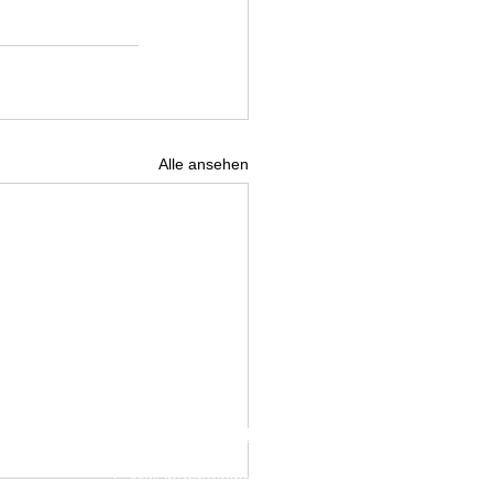
Alle ansehen
IMPRESSUM
DATENSCHUTZ
E-Mai:
info@weinelf.de