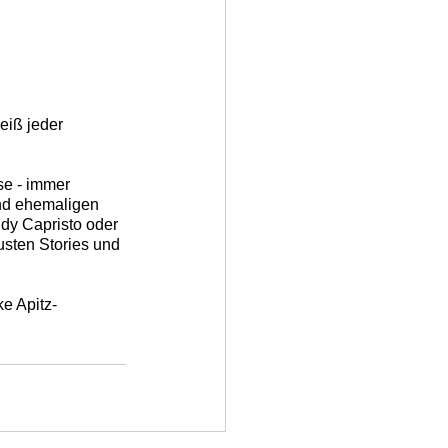
eiß jeder 
se - immer 
und ehemaligen 
dy Capristo oder 
sten Stories und 
e Apitz-