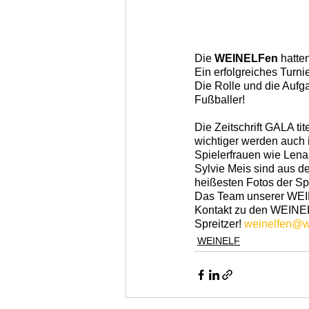
Die 
WEINELFen
 hatte
Ein erfolgreiches Turn
Die Rolle und die Aufga
Fußballer!
Die Zeitschrift GALA ti
wichtiger werden auch 
Spielerfrauen wie Lena
Sylvie Meis sind aus d
heißesten Fotos der Spi
Das Team unserer WEIN
Kontakt zu den WEINEL
Spreitzer! 
weinelfen@w
WEINELF