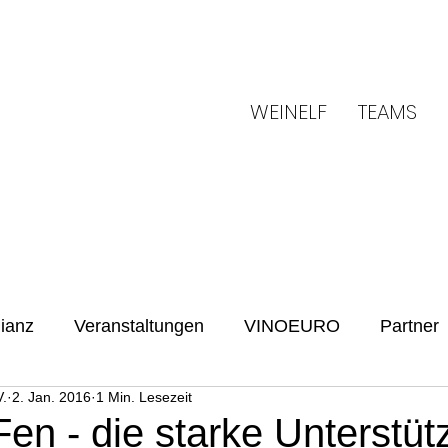
WEINELF
TEAMS
ianz
Veranstaltungen
VINOEURO
Partner
.
2. Jan. 2016
1 Min. Lesezeit
Benefiz
Spielvorschau
UENFW
Fussballku
n - die starke Unterstüt