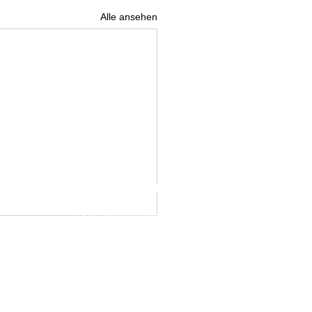
Alle ansehen
IMPRESSUM
DATENSCHUTZ
E-Mai:
info@weinelf.de
 WEINELF Deutschland e.V.. erstellt mit
Wix.com