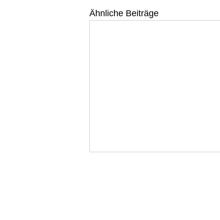
Ähnliche Beiträge
WEINELF Deutschland e
Deutsche Fußballnationalmann
Steuernummer: 043 227 60424 Ust.-ID: