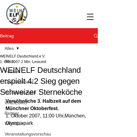
Beitrag
Alles
WEINELF Deutschland e.V.
Alles
1. Okt. 2007
2 Min. Lesezeit
WEINELF Deutschland
Fußball
erspielt 4:2 Sieg gegen
Genuss-Allianz
Schweizer Sterneköche
Veranstaltungen
Versöhnliche 3. Halbzeit auf dem 
VINOEURO
Münchner Oktoberfest.
Partner
1. Oktober 2007, 11:00 Uhr,München, 
Olympiapark
WEINELF
Veranstaltungsvorschau