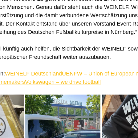
n Menschen. Genau dafür steht auch die WEINELF. Wir
erstützung und die damit verbundene Wertschätzung uns
t. Der Kontakt entstand über unseren Vorstand Event Ral
rleihung des Deutschen Fußballkulturpreise in Nürnberg.“
ll künftig auch helfen, die Sichtbarkeit der WEINELF sow
uropäischer Freundschaft weiter auszubauen.
n:
WEINELF Deutschland
UENFW – Union of European N
Winemakers
Volkswagen – we drive football