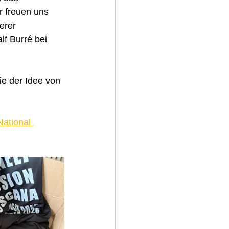
 freuen uns 
erer 
f Burré bei 
ie der Idee von 
ational 