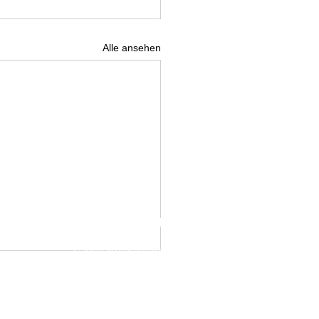
Alle ansehen
IMPRESSUM
DATENSCHUTZ
E-Mai:
info@weinelf.de
 WEINELF Deutschland e.V.. erstellt mit
Wix.com