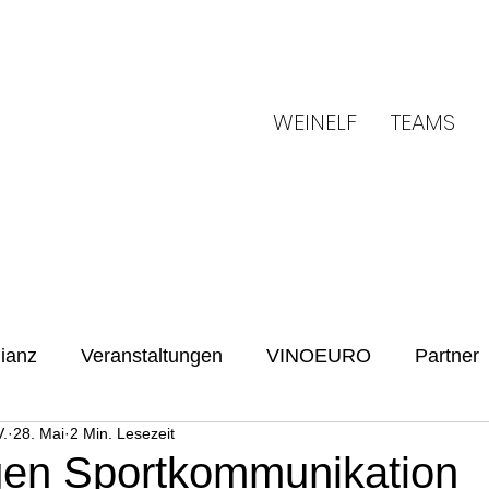
WEINELF
TEAMS
ianz
Veranstaltungen
VINOEURO
Partner
.
28. Mai
2 Min. Lesezeit
Benefiz
Spielvorschau
UENFW
Fussballku
en Sportkommunikation