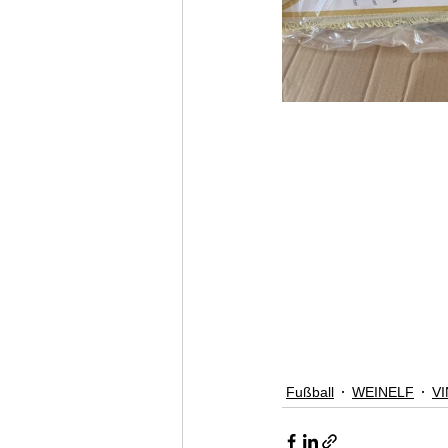
Fußball
WEINELF
V