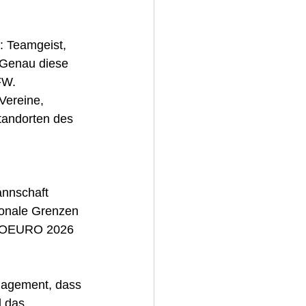
: Teamgeist, 
 Genau diese 
FW.
Vereine, 
Standorten des 
annschaft 
ionale Grenzen 
VINOEURO 2026 
gagement, dass 
d das 