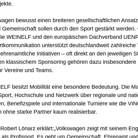
jekte.
wagen bewusst einen breiteren gesellschaftlichen Ansatz
nd Gemeinschaft sollen durch den Sport gestärkt werden.
 die WEINELF und den europäischen Dachverband UEN
tkommunikation unterstützt deutschlandweit zahlreiche 
ehrenamtliche Initiativen – oft direkt an den jeweiligen 
n klassischem Sponsoring gehören dazu insbesondere 
ür Vereine und Teams.
ELF besitzt Mobilität eine besondere Bedeutung. Die M
Sport, Hochschule und Netzwerk über regionale und nat
, Benefizspiele und internationale Turniere wie die 
 ohne starke Partner kaum realisierbar.
obert Lönarz erklärt:„Volkswagen zeigt mit seinem En
t als Profisport. Es geht um Gemeinschaft, Ehrenamt un