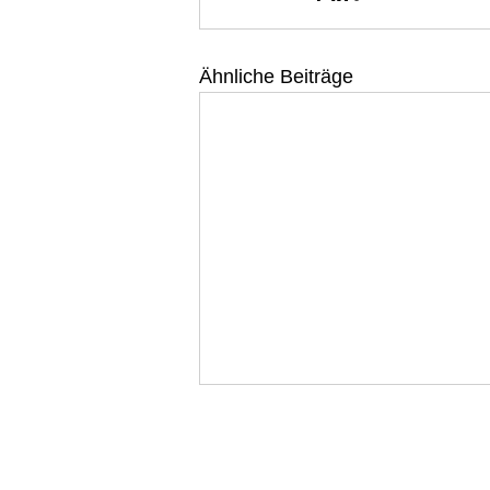
Ähnliche Beiträge
WEINELF Deutschland e
Deutsche Fußballnationalmann
Steuernummer: 043 227 60424 Ust.-ID: