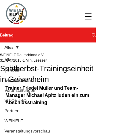
Beitrag
Alles
WEINELF Deutschland e.V.
Alles
31. Okt. 2015
1 Min. Lesezeit
Spätherbst-Trainingseinheit
Fußball
in Geisenheim
Genuss-Allianz
Trainer Friedel Müller und Team-
Veranstaltungen
Manager Michael Apitz luden ein zum 
VINOEURO
Abschlusstraining
Partner
WEINELF
Veranstaltungsvorschau