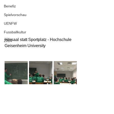
Benefiz
Spielvorschau
UENFW
Fussballkultur
Hörsaal statt Sportplatz - Hochschule 
2014
Geisenheim University