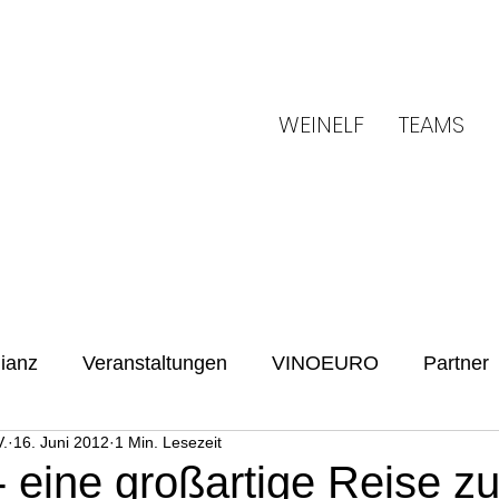
WEINELF
TEAMS
ianz
Veranstaltungen
VINOEURO
Partner
.
16. Juni 2012
1 Min. Lesezeit
Benefiz
Spielvorschau
UENFW
Fussballku
- eine großartige Reise z