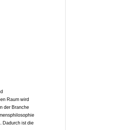
nd 
igen Raum wird 
in der Branche 
hmensphilosophie 
. Dadurch ist die 