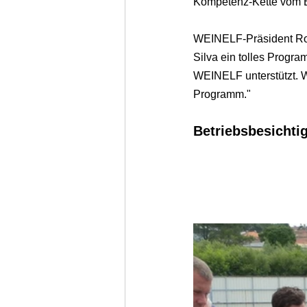
Kompetenz-Kette vom B
WEINELF-Präsident Rob
Silva ein tolles Progra
WEINELF unterstützt. Wi
Programm."
Betriebsbesichti