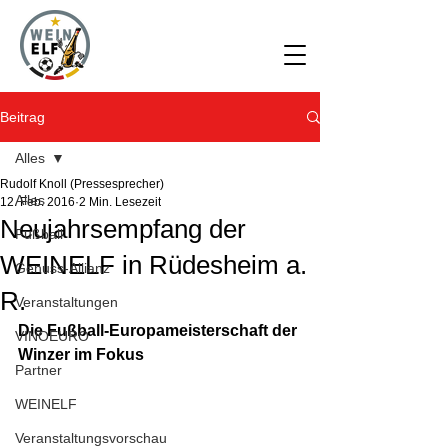
Beitrag
Alles
Rudolf Knoll (Pressesprecher)
Alles
12. Feb. 2016
2 Min. Lesezeit
Neujahrsempfang der
Fußball
WEINELF in Rüdesheim a.
Genuss-Allianz
R.
Veranstaltungen
Die Fußball-Europameisterschaft der 
VINOEURO
Winzer im Fokus
Partner
WEINELF
Veranstaltungsvorschau