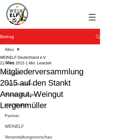
Beitrag
Alles
WEINELF Deutschland e.V.
Alles
21. März 2015
1 Min. Lesezeit
Mitgliederversammlung
Fußball
2015 auf den Stankt
Genuss-Allianz
Annagut, Weingut
Veranstaltungen
Lergenmüller
VINOEURO
Partner
WEINELF
Veranstaltungsvorschau