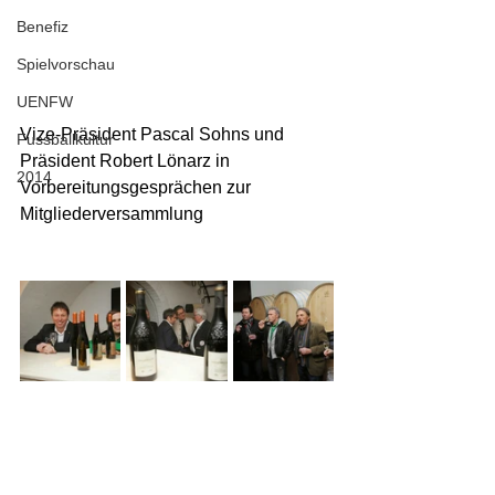
Benefiz
Spielvorschau
UENFW
Vize-Präsident Pascal Sohns und 
Fussballkultur
Präsident Robert Lönarz in 
2014
Vorbereitungsgesprächen zur 
Mitgliederversammlung