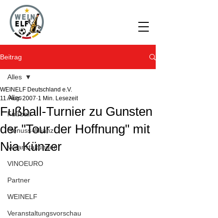
Beitrag
Alles
WEINELF Deutschland e.V.
Alles
11. Aug. 2007
1 Min. Lesezeit
Fußball-Turnier zu Gunsten
Fußball
der "Tour der Hoffnung" mit
Genuss-Allianz
Nia Künzer
Veranstaltungen
VINOEURO
Partner
WEINELF
Veranstaltungsvorschau