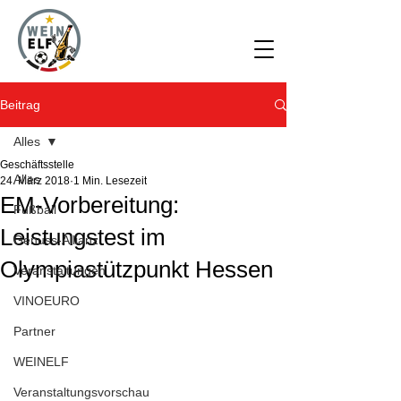
Beitrag
Alles
Geschäftsstelle
Alles
24. März 2018
1 Min. Lesezeit
EM-Vorbereitung:
Fußball
Leistungstest im
Genuss-Allianz
Olympiastützpunkt Hessen
Veranstaltungen
VINOEURO
Partner
WEINELF
Veranstaltungsvorschau