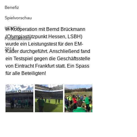
Benefiz
Spielvorschau
UENFW
In Kooperation mit Bernd Brückmann 
(Olympiastützpunkt Hessen, LSBH) 
Fussballkultur
wurde ein Leistungstest für den EM-
2014
Kader durchgeführt. Anschließend fand 
ein Testspiel gegen die Geschäftsstelle 
von Eintracht Frankfurt statt. Ein Spass 
für alle Beteiligten! 