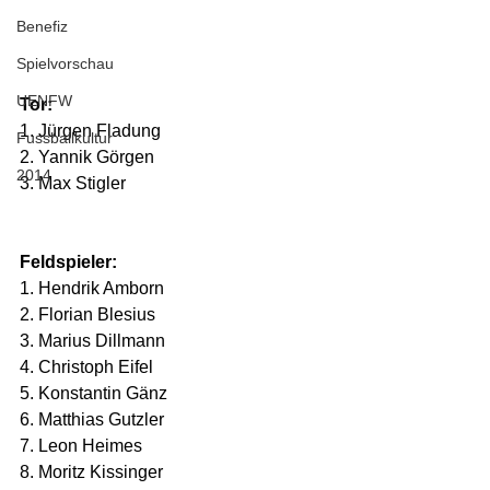
Benefiz
Spielvorschau
UENFW
Tor:
1. Jürgen Fladung 
Fussballkultur
2. Yannik Görgen 
2014
3. Max Stigler
Feldspieler:
1. Hendrik Amborn 
2. Florian Blesius 
3. Marius Dillmann 
4. Christoph Eifel 
5. Konstantin Gänz 
6. Matthias Gutzler 
7. Leon Heimes 
8. Moritz Kissinger 