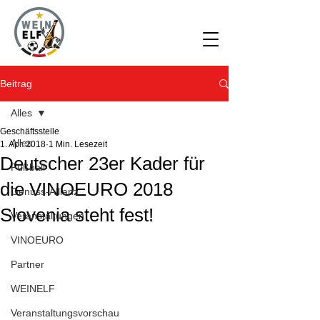
Beitrag
Alles
Geschäftsstelle
Alles
1. Apr. 2018
1 Min. Lesezeit
Deutscher 23er Kader für
Fußball
die VINOEURO 2018
Genuss-Allianz
Slovenia steht fest!
Veranstaltungen
VINOEURO
Partner
WEINELF
Veranstaltungsvorschau