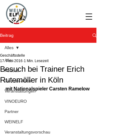
Beitrag
Alles
Geschäftsstelle
Alles
17. Feb. 2016
1 Min. Lesezeit
Besuch bei Trainer Erich
Fußball
Rutemöller in Köln
Genuss-Allianz
mit Nationalspieler Carsten Ramelow
Veranstaltungen
VINOEURO
Partner
WEINELF
Veranstaltungsvorschau