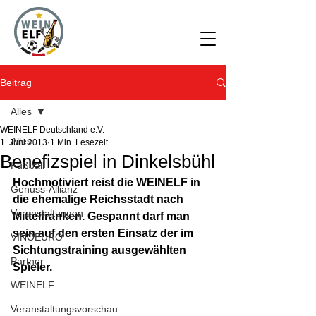
Beitrag
Alles
WEINELF Deutschland e.V.
Alles
1. Juni 2013
1 Min. Lesezeit
Benefizspiel in Dinkelsbühl
Fußball
Hochmotiviert reist die WEINELF in 
Genuss-Allianz
die ehemalige Reichsstadt nach 
Veranstaltungen
Mittelfranken. Gespannt darf man 
sein auf den ersten Einsatz der im 
VINOEURO
Sichtungstraining ausgewählten 
Partner
Spieler.
WEINELF
Veranstaltungsvorschau