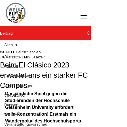
Beitrag
Alles
WEINELF Deutschland e.V.
Alles
19. Mai 2023
1 Min. Lesezeit
Beim El Clásico 2023
Fußball
erwartet uns ein starker FC
Genuss-Allianz
Campus
Veranstaltungen
Das jährliche Spiel gegen die 
VINOEURO
Studierenden der Hochschule 
Partner
Geisenheim University erfordert 
volle Konzentration! Erstmals ein 
WEINELF
Wanderpokal des Hochschulsports 
Veranstaltungsvorschau