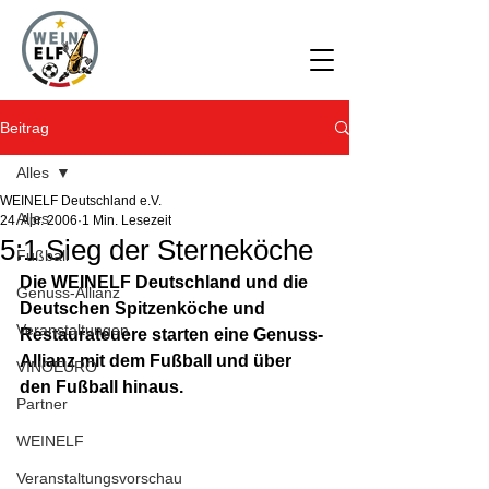
Beitrag
Alles
WEINELF Deutschland e.V.
Alles
24. Apr. 2006
1 Min. Lesezeit
5:1 Sieg der Sterneköche
Fußball
Die WEINELF Deutschland und die 
Genuss-Allianz
Deutschen Spitzenköche und 
Veranstaltungen
Restaurateuere starten eine Genuss-
Allianz mit dem Fußball und über 
VINOEURO
den Fußball hinaus.
Partner
WEINELF
Veranstaltungsvorschau